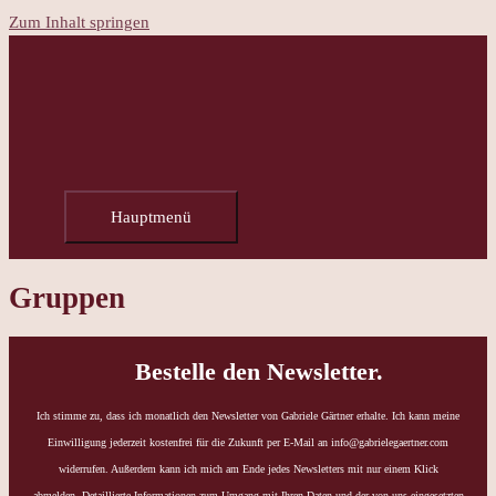
Zum Inhalt springen
Hauptmenü
Gruppen
Bestelle den Newsletter.
Ich stimme zu, dass ich monatlich den Newsletter von Gabriele Gärtner erhalte. Ich kann meine
Einwilligung jederzeit kostenfrei für die Zukunft per E-Mail an info@gabrielegaertner.com
widerrufen. Außerdem kann ich mich am Ende jedes Newsletters mit nur einem Klick
abmelden. Detaillierte Informationen zum Umgang mit Ihren Daten und der von uns eingesetzten