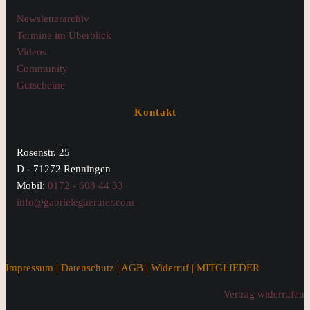
Newsletterarchiv
Termine im Überblick
Videos
Community
Gutscheine
Kontakt
Rosenstr. 25
D - 71272 Renningen
Mobil:
0172 - 608 44 33
info@gabrielegaertner.com
Impressum
|
Datenschutz
|
AGB
|
Widerruf
|
MITGLIEDER
Vertrag widerrufen