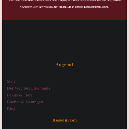
Newsletter-Software “Mailchimp” finden Sie in unserer
Datenschutzerklärung
.
Angebot
Start
Der Weg des Erkennens
Fokus & Tiefe
Bücher & Lesungen
Blog
Ressourcen